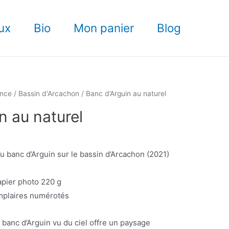
Banc
d'Arguin
ux
Bio
Mon panier
Blog
au
naturel
ance
/
Bassin d'Arcachon
/ Banc d’Arguin au naturel
n au naturel
 banc d’Arguin sur le bassin d’Arcachon (2021)
pier photo 220 g
plaires numérotés
 banc d’Arguin vu du ciel offre un paysage