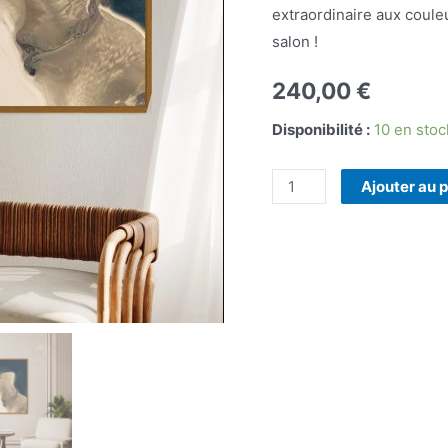
extraordinaire aux coule
salon !
240,00
€
Disponibilité :
10 en stoc
quantité
Ajouter au 
de
Banc
d'Arguin
au
naturel