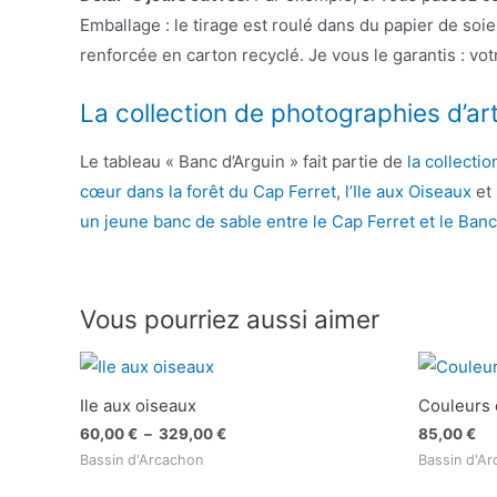
Emballage : le tirage est roulé dans du papier de soi
renforcée en carton recyclé. Je vous le garantis : votr
La collection de photographies d’ar
Le tableau « Banc d’Arguin » fait partie de
la collecti
cœur dans la forêt du Cap Ferret
,
l’Ile aux Oiseaux
et
un jeune banc de sable entre le Cap Ferret et le Banc
Vous pourriez aussi aimer
Ile aux oiseaux
Couleurs 
Plage
60,00
€
–
329,00
€
85,00
€
de
Bassin d'Arcachon
Bassin d'A
prix :
60,00 €