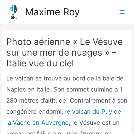
Aller
Maxime Roy
au
Main
contenu
Menu
Photo aérienne « Le Vésuve
sur une mer de nuages » –
Italie vue du ciel
Le volcan se trouve au bord de la baie de
Naples en Italie. Son sommet culmine à 1
280 mètres d’altitude. Contrairement à son
congénère endormi,
le volcan du Puy de
la Vache en Auvergne
, le Vésuve est un
volcan actif (il y a eu une éruption en